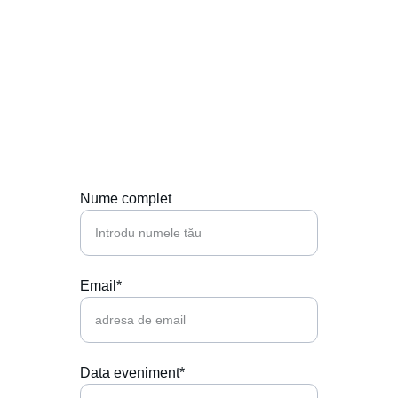
Contactează-ne
Hai să punem muzica perfectă la petrecerea 
ta!
Nume complet
Email*
Data eveniment*