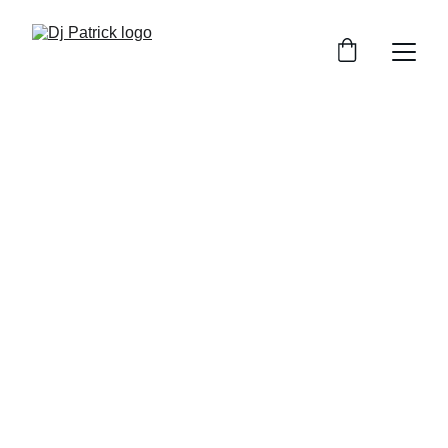
Dj Patrick
DJ pentru petreceri private cu vibe-uri care 
animă orice eveniment
Rezervă acum
★★★★★