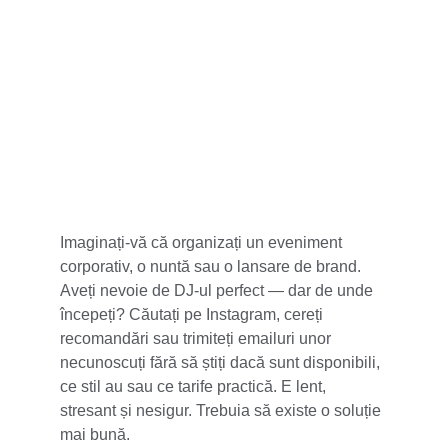
5 stele din 100+
Imaginați-vă că organizați un eveniment 
corporativ, o nuntă sau o lansare de brand. 
Aveți nevoie de DJ-ul perfect — dar de unde 
începeți? Căutați pe Instagram, cereți 
recomandări sau trimiteți emailuri unor 
necunoscuți fără să știți dacă sunt disponibili, 
ce stil au sau ce tarife practică. E lent, 
stresant și nesigur. Trebuia să existe o soluție 
mai bună.