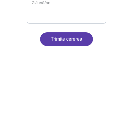
Trimite cererea
Contact
Suntem aici pentru petrecerea ta.