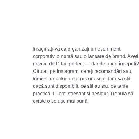
Imaginați-vă că organizați un eveniment 
corporativ, o nuntă sau o lansare de brand. Aveți
nevoie de DJ-ul perfect — dar de unde începeți?
Căutați pe Instagram, cereți recomandări sau 
trimiteți emailuri unor necunoscuți fără să știți 
dacă sunt disponibili, ce stil au sau ce tarife 
practică. E lent, stresant și nesigur. Trebuia să 
existe o soluție mai bună.