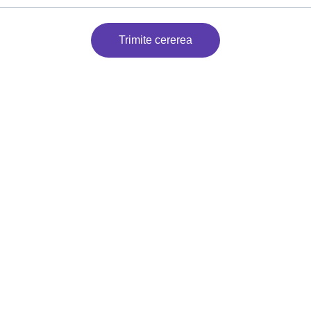
Trimite cererea
EMAIL
danila_petru@yahoo.com
0769 648 001