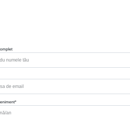
Hai să punem muzica perfectă la petrecerea ta!
omplet
eniment*