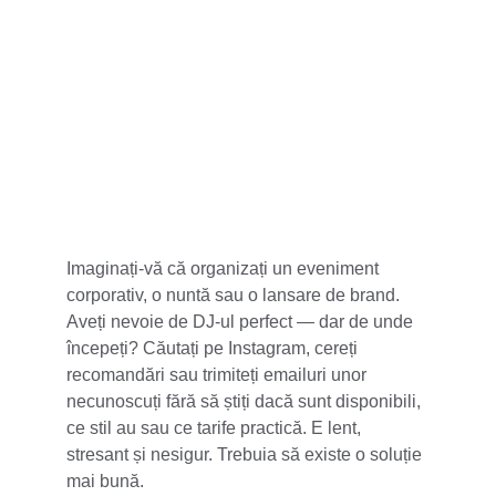
5 stele din 100+
Imaginați-vă că organizați un eveniment 
corporativ, o nuntă sau o lansare de brand. 
Aveți nevoie de DJ-ul perfect — dar de unde 
începeți? Căutați pe Instagram, cereți 
recomandări sau trimiteți emailuri unor 
necunoscuți fără să știți dacă sunt disponibili, 
ce stil au sau ce tarife practică. E lent, 
stresant și nesigur. Trebuia să existe o soluție 
mai bună.