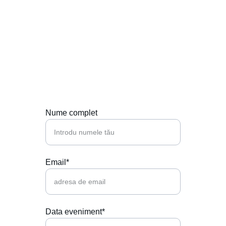
Contactează-ne
Hai să punem muzica perfectă la petrecerea 
ta!
Nume complet
Email*
Data eveniment*