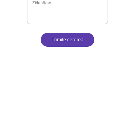
Trimite cererea
Contact
Suntem aici pentru petrecerea ta.