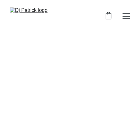
Dj Patrick
DJ pentru petreceri private cu vibe-uri care 
animă orice eveniment
Rezervă acum
★★★★★