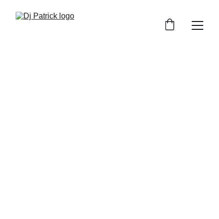
Dj Patrick
DJ pentru petreceri private cu vibe-uri care 
animă orice eveniment
Rezervă acum
★★★★★