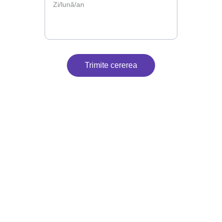
Trimite cererea
Contact
Suntem aici pentru petrecerea ta.