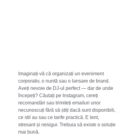
5 stele din 100+
Imaginați-vă că organizați un eveniment 
corporativ, o nuntă sau o lansare de brand. 
Aveți nevoie de DJ-ul perfect — dar de unde 
începeți? Căutați pe Instagram, cereți 
recomandări sau trimiteți emailuri unor 
necunoscuți fără să știți dacă sunt disponibili, 
ce stil au sau ce tarife practică. E lent, 
stresant și nesigur. Trebuia să existe o soluție 
mai bună.