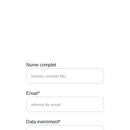
Contactează-ne
Hai să punem muzica perfectă la petrecerea 
ta!
Nume complet
Email*
Data eveniment*