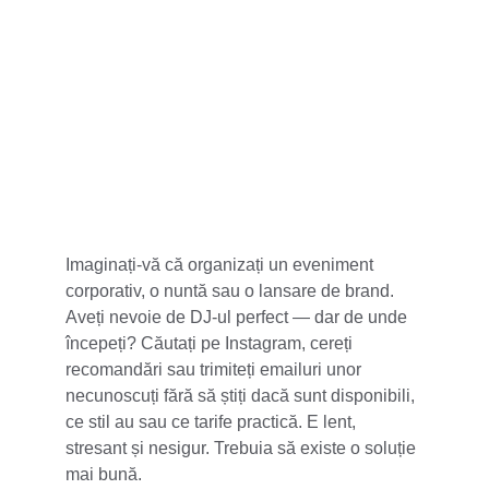
5 stele din 100+
Imaginați-vă că organizați un eveniment 
corporativ, o nuntă sau o lansare de brand. 
Aveți nevoie de DJ-ul perfect — dar de unde 
începeți? Căutați pe Instagram, cereți 
recomandări sau trimiteți emailuri unor 
necunoscuți fără să știți dacă sunt disponibili, 
ce stil au sau ce tarife practică. E lent, 
stresant și nesigur. Trebuia să existe o soluție 
mai bună.