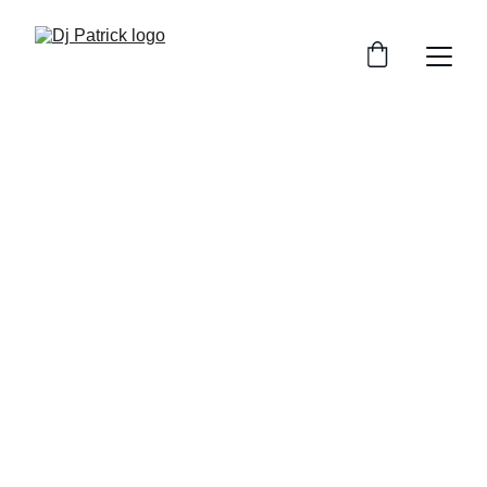
Dj Patrick
DJ pentru petreceri private cu vibe-uri care 
animă orice eveniment
Rezervă acum
★★★★★