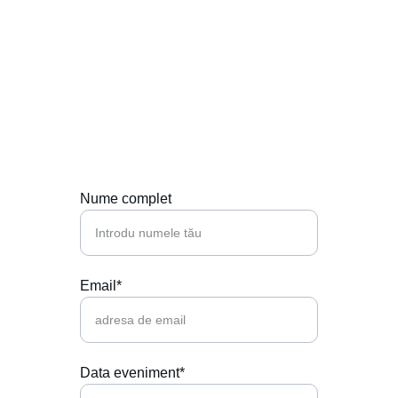
Contactează-ne
Hai să punem muzica perfectă la petrecerea 
ta!
Nume complet
Email*
Data eveniment*