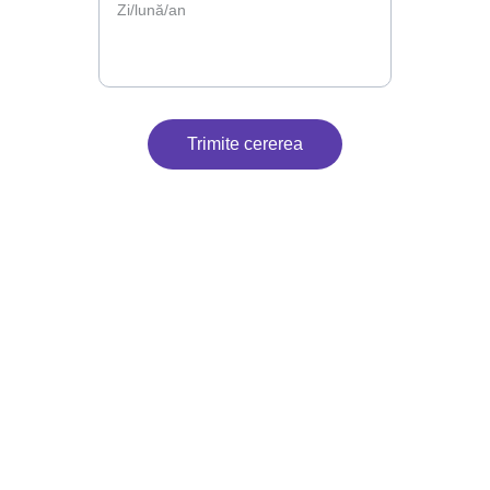
Trimite cererea
Contact
Suntem aici pentru petrecerea ta.