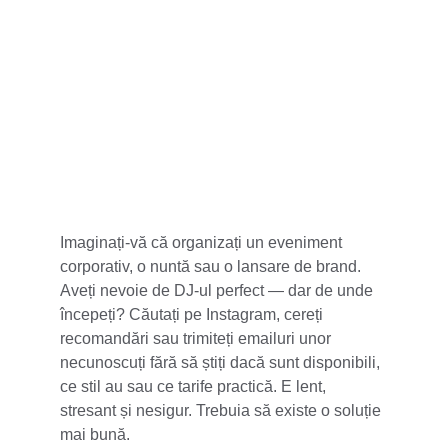
5 stele din 100+
Imaginați-vă că organizați un eveniment 
corporativ, o nuntă sau o lansare de brand. 
Aveți nevoie de DJ-ul perfect — dar de unde 
începeți? Căutați pe Instagram, cereți 
recomandări sau trimiteți emailuri unor 
necunoscuți fără să știți dacă sunt disponibili, 
ce stil au sau ce tarife practică. E lent, 
stresant și nesigur. Trebuia să existe o soluție 
mai bună.