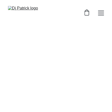
Dj Patrick
DJ pentru petreceri private cu vibe-uri care 
animă orice eveniment
Rezervă acum
★★★★★