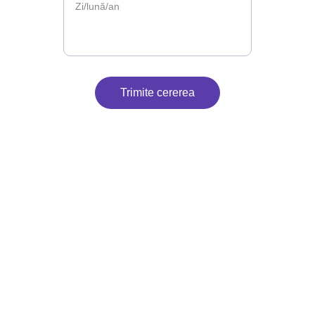
Trimite cererea
Contact
Suntem aici pentru petrecerea ta.