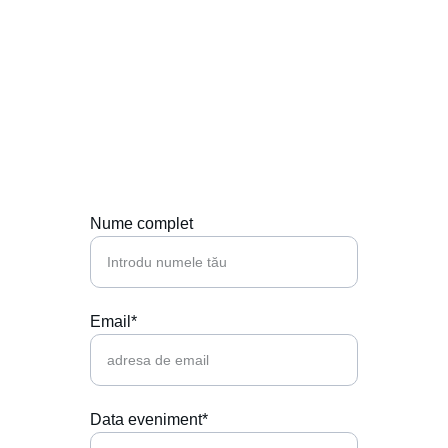
Contactează-ne
Hai să punem muzica perfectă la petrecerea 
ta!
Nume complet
Email*
Data eveniment*