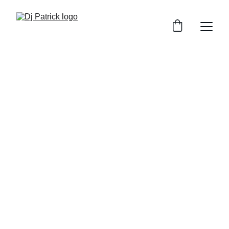
Dj Patrick
DJ pentru petreceri private cu vibe-uri care 
animă orice eveniment
Rezervă acum
★★★★★