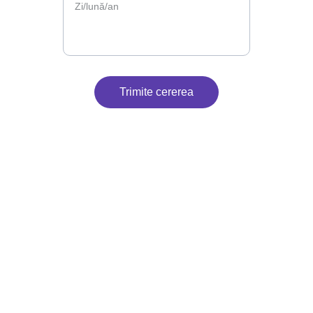
Trimite cererea
Contact
Suntem aici pentru petrecerea ta.