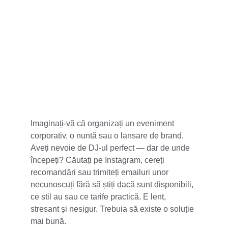
5 stele din 100+
Imaginați-vă că organizați un eveniment 
corporativ, o nuntă sau o lansare de brand. 
Aveți nevoie de DJ-ul perfect — dar de unde 
începeți? Căutați pe Instagram, cereți 
recomandări sau trimiteți emailuri unor 
necunoscuți fără să știți dacă sunt disponibili, 
ce stil au sau ce tarife practică. E lent, 
stresant și nesigur. Trebuia să existe o soluție 
mai bună.