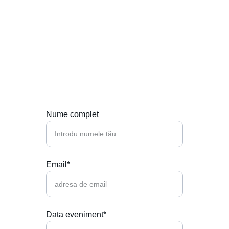
Contactează-ne
Hai să punem muzica perfectă la petrecerea 
ta!
Nume complet
Email*
Data eveniment*