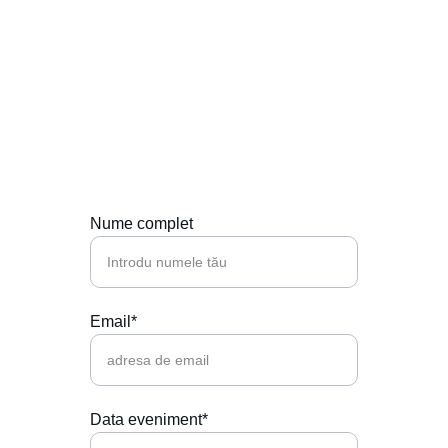
Contactează-ne
Hai să punem muzica perfectă la petrecerea 
ta!
Nume complet
Email*
Data eveniment*