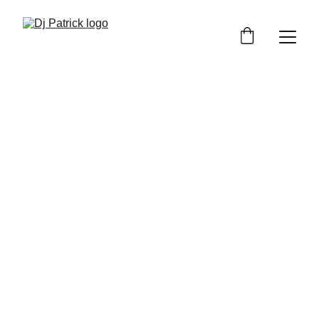
Dj Patrick
DJ pentru petreceri private cu vibe-uri care 
animă orice eveniment
Rezervă acum
★★★★★