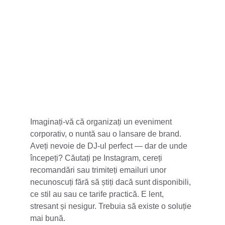
5 stele din 100+
Imaginați-vă că organizați un eveniment 
corporativ, o nuntă sau o lansare de brand. 
Aveți nevoie de DJ-ul perfect — dar de unde 
începeți? Căutați pe Instagram, cereți 
recomandări sau trimiteți emailuri unor 
necunoscuți fără să știți dacă sunt disponibili, 
ce stil au sau ce tarife practică. E lent, 
stresant și nesigur. Trebuia să existe o soluție 
mai bună.