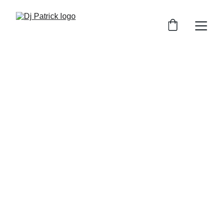
Dj Patrick
DJ pentru petreceri private cu vibe-uri care 
animă orice eveniment
Rezervă acum
★★★★★