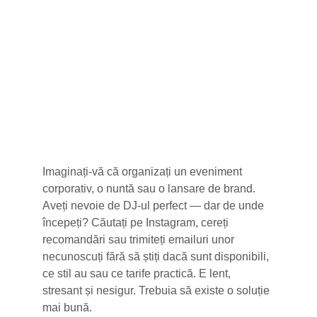
5 stele din 100+
Imaginați-vă că organizați un eveniment 
corporativ, o nuntă sau o lansare de brand. 
Aveți nevoie de DJ-ul perfect — dar de unde 
începeți? Căutați pe Instagram, cereți 
recomandări sau trimiteți emailuri unor 
necunoscuți fără să știți dacă sunt disponibili, 
ce stil au sau ce tarife practică. E lent, 
stresant și nesigur. Trebuia să existe o soluție 
mai bună.