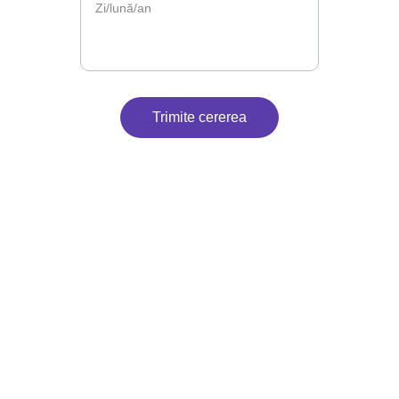
Trimite cererea
Contact
Suntem aici pentru petrecerea ta.