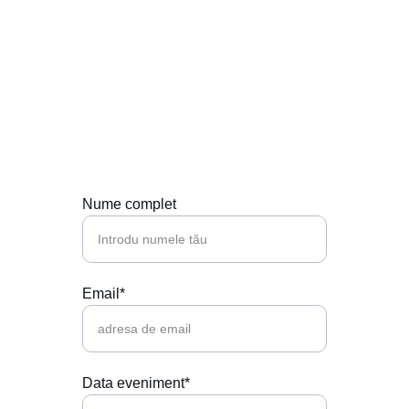
Contactează-ne
Hai să punem muzica perfectă la petrecerea 
ta!
Nume complet
Email*
Data eveniment*