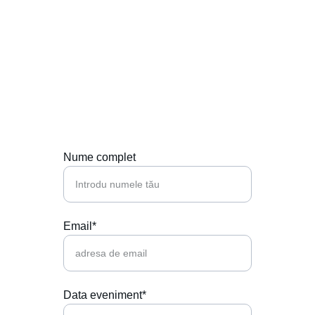
Contactează-ne
Hai să punem muzica perfectă la petrecerea 
ta!
Nume complet
Email*
Data eveniment*