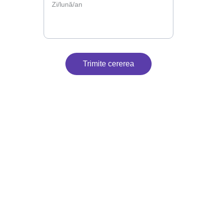
Trimite cererea
Contact
Suntem aici pentru petrecerea ta.