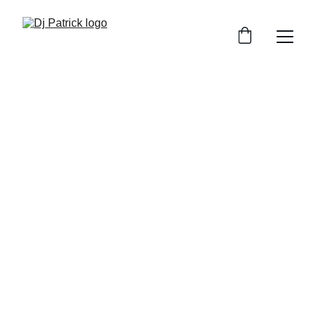
Dj Patrick
DJ pentru petreceri private cu vibe-uri care 
animă orice eveniment
Rezervă acum
★★★★★