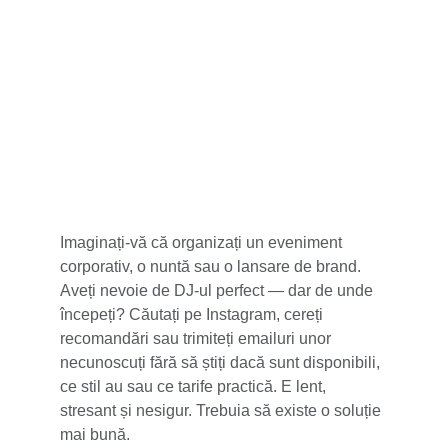
5 stele din 100+
Imaginați-vă că organizați un eveniment 
corporativ, o nuntă sau o lansare de brand. 
Aveți nevoie de DJ-ul perfect — dar de unde 
începeți? Căutați pe Instagram, cereți 
recomandări sau trimiteți emailuri unor 
necunoscuți fără să știți dacă sunt disponibili, 
ce stil au sau ce tarife practică. E lent, 
stresant și nesigur. Trebuia să existe o soluție 
mai bună.