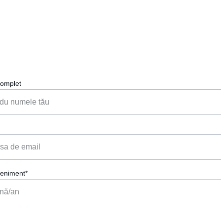
Hai să punem muzica perfectă la petrecerea ta!
omplet
eniment*