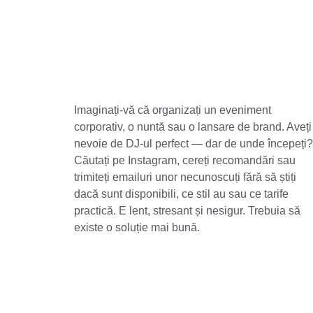
Imaginați-vă că organizați un eveniment 
corporativ, o nuntă sau o lansare de brand. Aveți
nevoie de DJ-ul perfect — dar de unde începeți?
Căutați pe Instagram, cereți recomandări sau 
trimiteți emailuri unor necunoscuți fără să știți 
dacă sunt disponibili, ce stil au sau ce tarife 
practică. E lent, stresant și nesigur. Trebuia să 
existe o soluție mai bună.