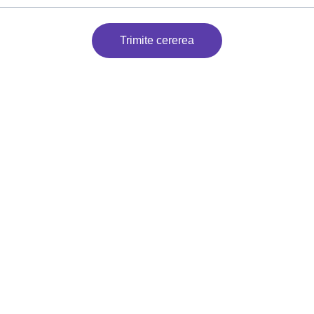
Trimite cererea
EMAIL
danila_petru@yahoo.com
0769 648 001