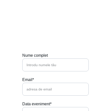
Contactează-ne
Hai să punem muzica perfectă la petrecerea 
ta!
Nume complet
Email*
Data eveniment*