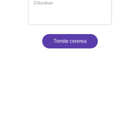
Trimite cererea
Contact
Suntem aici pentru petrecerea ta.