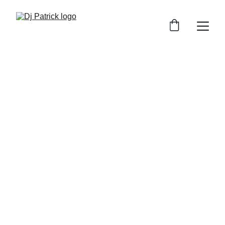
Dj Patrick
DJ pentru petreceri private cu vibe-uri care 
animă orice eveniment
Rezervă acum
★★★★★