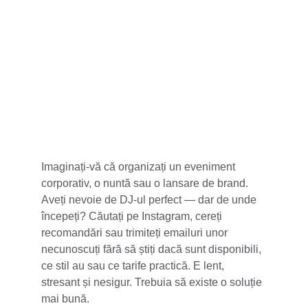
5 stele din 100+
Imaginați-vă că organizați un eveniment 
corporativ, o nuntă sau o lansare de brand. 
Aveți nevoie de DJ-ul perfect — dar de unde 
începeți? Căutați pe Instagram, cereți 
recomandări sau trimiteți emailuri unor 
necunoscuți fără să știți dacă sunt disponibili, 
ce stil au sau ce tarife practică. E lent, 
stresant și nesigur. Trebuia să existe o soluție 
mai bună.