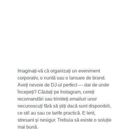
5 stele din 100+
Imaginați-vă că organizați un eveniment 
corporativ, o nuntă sau o lansare de brand. 
Aveți nevoie de DJ-ul perfect — dar de unde 
începeți? Căutați pe Instagram, cereți 
recomandări sau trimiteți emailuri unor 
necunoscuți fără să știți dacă sunt disponibili, 
ce stil au sau ce tarife practică. E lent, 
stresant și nesigur. Trebuia să existe o soluție 
mai bună.