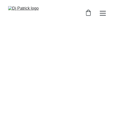
Dj Patrick
DJ pentru petreceri private cu vibe-uri care 
animă orice eveniment
Rezervă acum
★★★★★