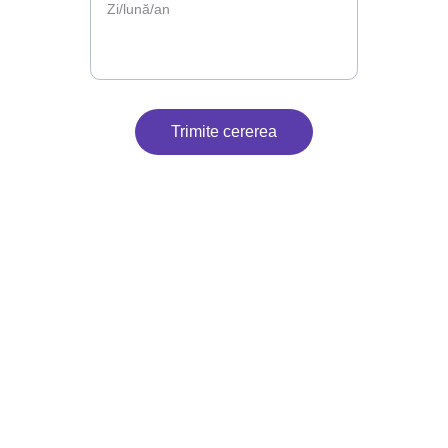
Trimite cererea
Contact
Suntem aici pentru petrecerea ta.