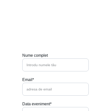
Contactează-ne
Hai să punem muzica perfectă la petrecerea 
ta!
Nume complet
Email*
Data eveniment*