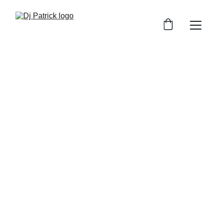
Dj Patrick
DJ pentru petreceri private cu vibe-uri care 
animă orice eveniment
Rezervă acum
★★★★★