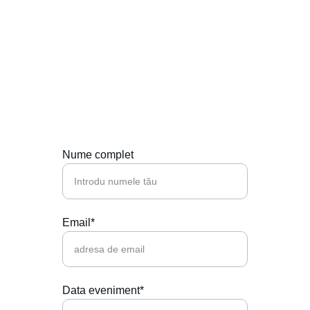
Contactează-ne
Hai să punem muzica perfectă la petrecerea 
ta!
Nume complet
Email*
Data eveniment*