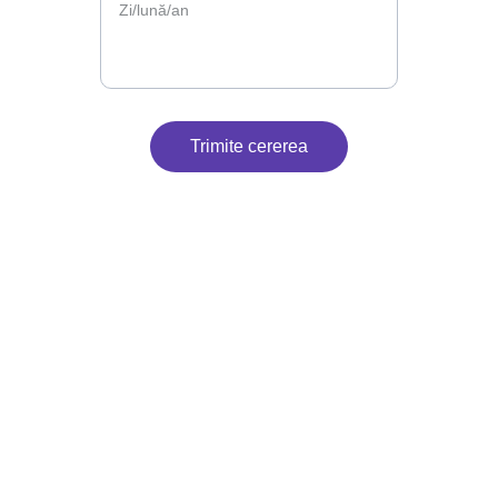
Trimite cererea
Contact
Suntem aici pentru petrecerea ta.