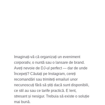
5 stele din 100+
Imaginați-vă că organizați un eveniment 
corporativ, o nuntă sau o lansare de brand. 
Aveți nevoie de DJ-ul perfect — dar de unde 
începeți? Căutați pe Instagram, cereți 
recomandări sau trimiteți emailuri unor 
necunoscuți fără să știți dacă sunt disponibili, 
ce stil au sau ce tarife practică. E lent, 
stresant și nesigur. Trebuia să existe o soluție 
mai bună.