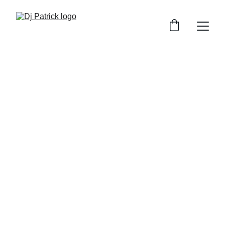
Dj Patrick
DJ pentru petreceri private cu vibe-uri care 
animă orice eveniment
Rezervă acum
★★★★★