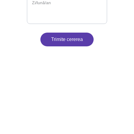
Trimite cererea
Contact
Suntem aici pentru petrecerea ta.