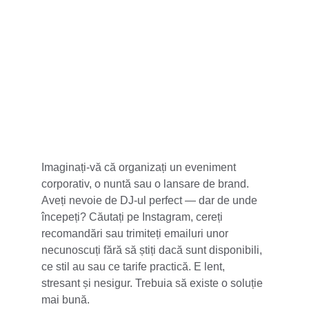
5 stele din 100+
Imaginați-vă că organizați un eveniment 
corporativ, o nuntă sau o lansare de brand. 
Aveți nevoie de DJ-ul perfect — dar de unde 
începeți? Căutați pe Instagram, cereți 
recomandări sau trimiteți emailuri unor 
necunoscuți fără să știți dacă sunt disponibili, 
ce stil au sau ce tarife practică. E lent, 
stresant și nesigur. Trebuia să existe o soluție 
mai bună.