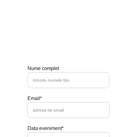
Contactează-ne
Hai să punem muzica perfectă la petrecerea 
ta!
Nume complet
Email*
Data eveniment*