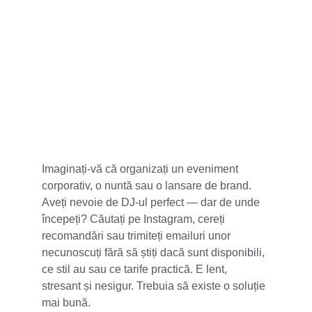
5 stele din 100+
Imaginați-vă că organizați un eveniment 
corporativ, o nuntă sau o lansare de brand. 
Aveți nevoie de DJ-ul perfect — dar de unde 
începeți? Căutați pe Instagram, cereți 
recomandări sau trimiteți emailuri unor 
necunoscuți fără să știți dacă sunt disponibili, 
ce stil au sau ce tarife practică. E lent, 
stresant și nesigur. Trebuia să existe o soluție 
mai bună.