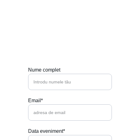
Contactează-ne
Hai să punem muzica perfectă la petrecerea 
ta!
Nume complet
Email*
Data eveniment*