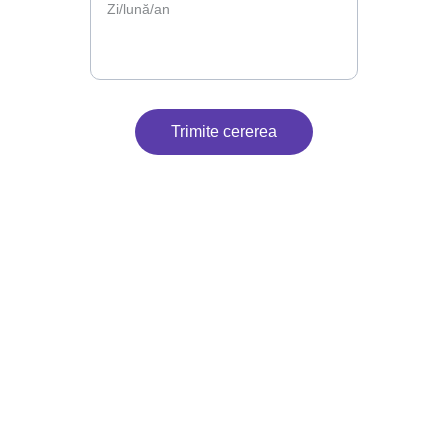
Trimite cererea
Contact
Suntem aici pentru petrecerea ta.