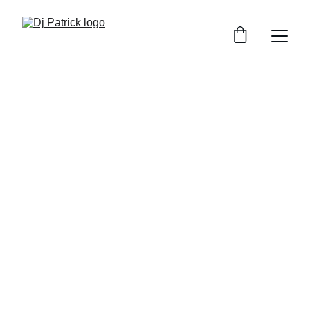
Dj Patrick
DJ pentru petreceri private cu vibe-uri care 
animă orice eveniment
Rezervă acum
★★★★★