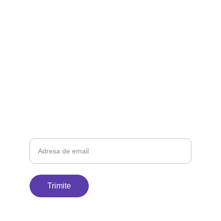
Suntem aici pentru petrecerea ta.
EMAIL
danila_petru@yahoo.com
0769 648 001
Adresa ta de email
Trimite